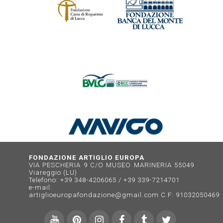
FONDAZIONE ARTIGLIO EUROPA
VIA PESCHERIA 9 C/O MUSEO MARINERIA 55049
Viareggio (LU)
Telefono: +39 348-4206065 / +39 339-7214701
e-mail:
artiglioeuropafondazione@gmail.com
C.F: 91032050469